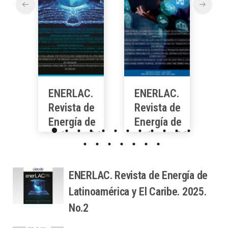
ENERLAC.
ENERLAC.
E
Revista de
Revista de
R
Energía de
Energía de
E
Latinoamérica
Latinoamérica
L
y El Caribe.
y El Caribe.
y
2025. No.2
2025. No.1
2
ENERLAC. Revista de Energía de
Enero 16,
Julio 2, 2025
Latinoamérica y El Caribe. 2025.
2026
No.2