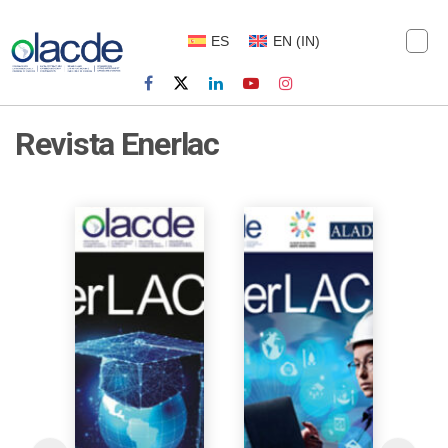
ES
EN
(
IN
)
Revista Enerlac