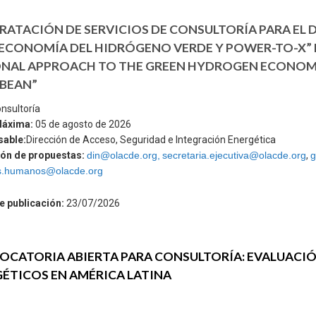
ATACIÓN DE SERVICIOS DE CONSULTORÍA PARA EL
 ECONOMÍA DEL HIDRÓGENO VERDE Y POWER-TO-X” 
NAL APPROACH TO THE GREEN HYDROGEN ECONOMY 
BEAN”
nsultoría
Máxima:
05 de agosto de 2026
able:
Dirección de Acceso, Seguridad e Integración Energética
ón de propuestas:
din@olacde.org,
secretaria.ejecutiva@olacde.org
,
g
s.humanos@olacde.org
e publicación:
23/07/2026
CATORIA ABIERTA PARA CONSULTORÍA: EVALUACIÓ
ÉTICOS EN AMÉRICA LATINA