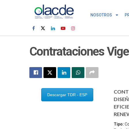
NOSOTROS
P
Contrataciones Vig
CONTR
Descargar TDR - ESP
DISEÑ
EFICI
RENEW
Tipo:
Co