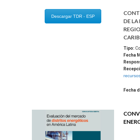
CONTR
Descargar TDR - ESP
DE LA
REGIO
CARIB
Tipo:
Co
Fecha 
Respons
Recepci
recurso
Fecha d
CONVO
ENERG