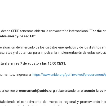
, desde GEDP tenemos abierta la convocatoria internacional
“For the p
wable energy-based ED”
evaluación del mercado de los distritos energéticos y de los distritos
ades, retos y el potencial para impulsar la implementación de estas soluc
sta el
viernes 7 de agosto a las 16:00 CEST.
ocumentos, ingresa a
https://www.unido.org/get-involved/procurement/
s al correo
procurement@unido.org
, relacionando en el
asunto la co
taleciendo el conocimiento del mercado regional y promoviendo her