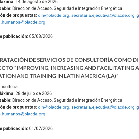
Máxima:
14 de agosto de 2026
sable:
Dirección de Acceso, Seguridad e Integración Energética
ón de propuestas:
din@olacde.org,
secretaria.ejecutiva@olacde.org
,
g
s.humanos@olacde.org
e publicación:
05/08/2026
ATACIÓN DE SERVICIOS DE CONSULTORÍA COMO DI
CTO “IMPROVING, INCREASING AND FACILITATING A
TION AND TRAINING IN LATIN AMERICA (LA)”
nsultoría
Máxima:
28 de julio de 2026
sable:
Dirección de Acceso, Seguridad e Integración Energética
ón de propuestas:
din@olacde.org,
secretaria.ejecutiva@olacde.org
,
g
s.humanos@olacde.org
e publicación:
01/07/2026