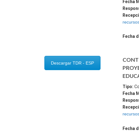
Fecha 
Respon
Recepci
recurso
Fecha d
CONTR
Descargar TDR - ESP
PROYE
EDUCA
Tipo:
Co
Fecha 
Respon
Recepci
recurso
Fecha d