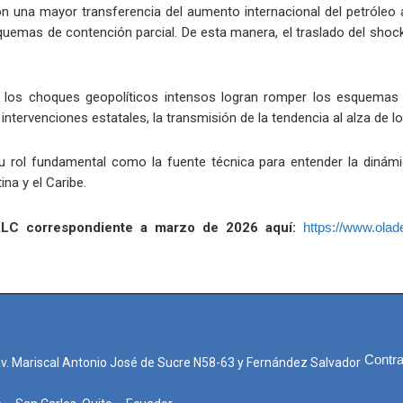
on una mayor transferencia del aumento internacional del petróleo 
uemas de contención parcial. De esta manera, el traslado del shock e
os choques geopolíticos intensos logran romper los esquemas d
tervenciones estatales, la transmisión de la tendencia al alza de los
 rol fundamental como la fuente técnica para entender la dinámic
na y el Caribe.
 ALC correspondiente a marzo de 2026 aquí:
https://www.olade
Contra
Av. Mariscal Antonio José de Sucre N58-63 y Fernández Salvador