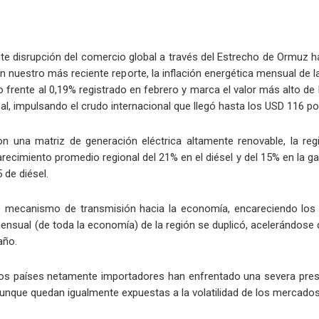
ente disrupción del comercio global a través del Estrecho de Ormuz 
on nuestro más reciente reporte, la inflación energética mensual de
o frente al 0,19% registrado en febrero y marca el valor más alto d
bal, impulsando el crudo internacional que llegó hasta los USD 116 por 
on una matriz de generación eléctrica altamente renovable, la re
arecimiento promedio regional del 21% en el diésel y del 15% en la g
5 de diésel.
mecanismo de transmisión hacia la economía, encareciendo los cos
ensual (de toda la economía) de la región se duplicó, acelerándose
año.
e los países netamente importadores han enfrentado una severa pres
aunque quedan igualmente expuestas a la volatilidad de los mercados