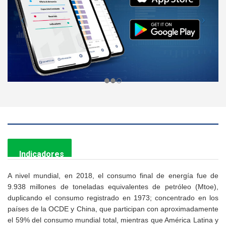
Testimonios curso: Género Diversidad y
Energía.
00:02:36
Launch of sieCARICOM system
00:04:41
Presentación oficial del Panorama Energético
de América Latina y el Caribe 2021
00:03:39
Resumen de la VI edición Semana de la
Energía organizada por Olade y el BID
00:01:19
Indicadores
APP Olade: Aplicación de Estadísticas
A nivel mundial, en 2018, el consumo final de energía fue de
Energéticas de América Latina y el Caribe
9.938 millones de toneladas equivalentes de petróleo (Mtoe),
00:02:26
duplicando el consumo registrado en 1973; concentrado en los
países de la OCDE y China, que participan con aproximadamente
Secretario Ejecutivo de Olade, Alfonso Blanco
el 59% del consumo mundial total, mientras que América Latina y
en la COP26