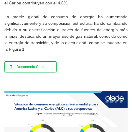
el Caribe contribuyen con el 4,6%.
00:04:15
La matriz global de consumo de energía ha aumentado
Invitación VI Semana de la Energia -
significativamente y su composición estructural ha ido cambiando
Secretario Ejecutivo de Olade Alfonso Blanco
Bonilla.
debido a su diversificación a través de fuentes de energía más
00:02:01
limpias, destacando un mayor uso de gas natural, conocido como
la energía de transición, y de la electricidad, como se muestra en
Participación del Secretario Ejecutivo de Olade
la Figura 1.
Alfonso Blanco: Semana Iberoamericana
00:00:55
Documento Completo
Disertante Principal de la VI Semana de la
Energía
00:00:43
Video Institucional de Olade - English Subtitles
00:09:30
Liderazgo de las Mujeres en el Sector Energía
00:03:09