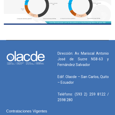
Video Institucional OLADE
00:09:30
Resultados de la V Semana de la Energía de
América Latina y El Caribe
00:02:50
Dirección: Av. Mariscal Antonio
Sesión I de la L Reunión de Ministros
José de Sucre N58-63 y
02:01:25
Fernández Salvador
Edif. Olacde – San Carlos, Quito
Olade socio estratégico del #HUBdeEnergia de
América Latina y el Caribe.
– Ecuador
00:02:18
Teléfono: (593 2) 259 8122 /
IEA-OLADE Ministerial Roundtable: English-
2598 280
language stream
02:43:26
Contrataciones Vigentes