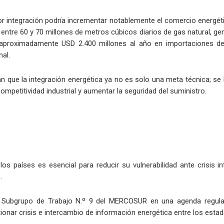
or integración podría incrementar notablemente el comercio energé
entre 60 y 70 millones de metros cúbicos diarios de gas natural, ge
 aproximadamente USD 2.400 millones al año en importaciones de 
nal.
n que la integración energética ya no es solo una meta técnica; se 
mpetitividad industrial y aumentar la seguridad del suministro.
s países es esencial para reducir su vulnerabilidad ante crisis in
.
al Subgrupo de Trabajo N.º 9 del MERCOSUR en una agenda regul
tionar crisis e intercambio de información energética entre los est