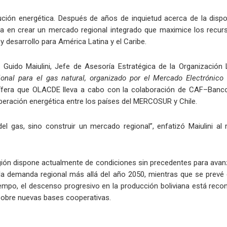
ción energética. Después de años de inquietud acerca de la disponi
ica en crear un mercado regional integrado que maximice los recurs
y desarrollo para América Latina y el Caribe.
Guido Maiulini, Jefe de Asesoría Estratégica de la Organización
onal para el gas natural, organizado por el Mercado Electrónico
sífera que OLACDE lleva a cabo con la colaboración de CAF–Banco 
operación energética entre los países del MERCOSUR y Chile.
del gas, sino construir un mercado regional”, enfatizó Maiulini al
egión dispone actualmente de condiciones sin precedentes para avan
a demanda regional más allá del año 2050, mientras que se prevé q
iempo, el descenso progresivo en la producción boliviana está reco
sobre nuevas bases cooperativas.