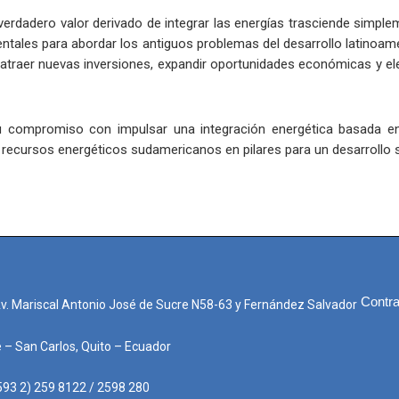
verdadero valor derivado de integrar las energías trasciende simpl
entales para abordar los antiguos problemas del desarrollo latinoam
atraer nuevas inversiones, expandir oportunidades económicas y ele
 compromiso con impulsar una integración energética basada en
recursos energéticos sudamericanos en pilares para un desarrollo s
Contra
Av. Mariscal Antonio José de Sucre N58-63 y Fernández Salvador
e – San Carlos, Quito – Ecuador
593 2) 259 8122 / 2598 280