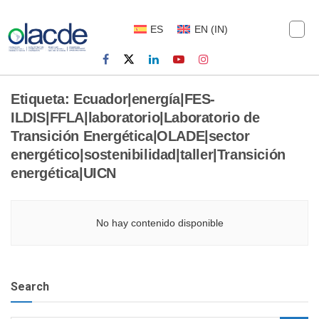
ES
EN
(
IN
)
Etiqueta:
Ecuador|energía|FES-
ILDIS|FFLA|laboratorio|Laboratorio de
Transición Energética|OLADE|sector
energético|sostenibilidad|taller|Transición
energética|UICN
No hay contenido disponible
Search