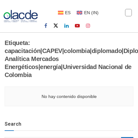
ES
EN
(
IN
)
Etiqueta:
capacitación|CAPEV|colombia|diplomado|Dip
Analítica Mercados
Energéticos|energía|Universidad Nacional de
Colombia
No hay contenido disponible
Search