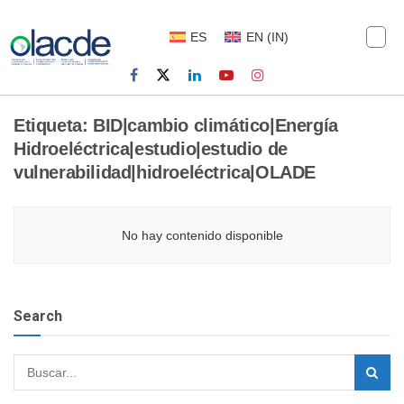
ES
EN
(
IN
)
Etiqueta:
BID|cambio climático|Energía
Hidroeléctrica|estudio|estudio de
vulnerabilidad|hidroeléctrica|OLADE
No hay contenido disponible
Search