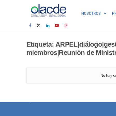
NOSOTROS
P
Etiqueta:
ARPEL|diálogo|gest
miembros|Reunión de Minist
No hay co