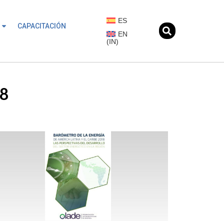
ES
CAPACITACIÓN
EN
(
IN
)
18