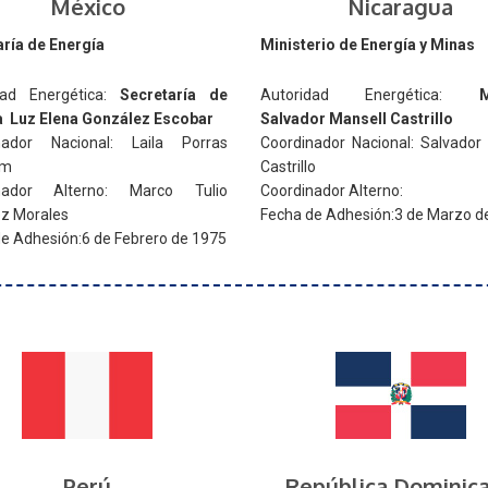
México
Nicaragua
ría de Energía
Ministerio de Energía y Minas
dad Energética:
Secretaría de
Autoridad Energética:
M
a Luz Elena González Escobar
Salvador Mansell Castrillo
nador Nacional: Laila Porras
Coordinador Nacional: Salvador
em
Castrillo
nador Alterno: Marco Tulio
Coordinador Alterno:
z Morales
Fecha de Adhesión:3 de Marzo d
e Adhesión:6 de Febrero de 1975
Perú
República Dominic