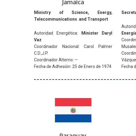
Jamaica
Ministry of Science, Energy,
Secreta
Telecommunications and Transport
Autori
Autoridad Energética:
Minister Daryl
Energí
Vaz
Coordi
Coordinador Nacional: Carol Palmer
Musal
C.D.,J.P.
Coordi
Coordinador Alterno: —
Vázque
Fecha de Adhesión: 25 de Enero de 1974
Fecha d
Paraguay