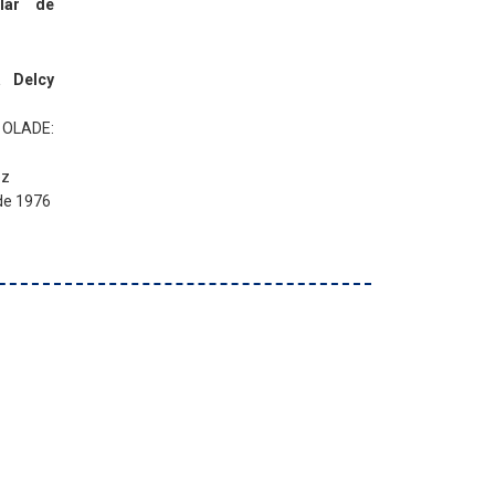
lar de
a Delcy
 OLADE:
ez
de 1976