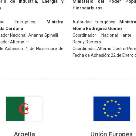
erio de Industria, Energía y
Ministerio del Poder Popu
a
Hidrocarburos
idad Energética:
Ministra
Autoridad Energética:
Ministr
da Cardona
Eloína Rodríguez Gómez
ador Nacional: Arianna Spinelli
Coordinador Nacional ante
ador Alterno: —
Ronny Romero
de Adhesión: 4 de Noviembre de
Coordinador Alterno: Joelmi Pér
Fecha de Adhesión: 22 de Enero 
Argelia
Unión Europea