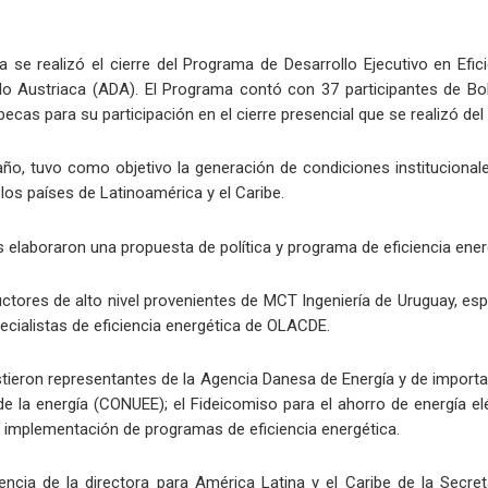
a se realizó el cierre del Programa de Desarrollo Ejecutivo en Ef
lo Austriaca (ADA). El Programa contó con 37 participantes de Bol
as para su participación en el cierre presencial que se realizó del 9
año, tuvo como objetivo la generación de condiciones instituciona
 los países de Latinoamérica y el Caribe.
es elaboraron una propuesta de política y programa de eficiencia ener
ructores de alto nivel provenientes de MCT Ingeniería de Uruguay, e
cialistas de eficiencia energética de OLACDE.
sistieron representantes de la Agencia Danesa de Energía y de impor
 la energía (CONUEE); el Fideicomiso para el ahorro de energía elé
a implementación de programas de eficiencia energética.
cia de la directora para América Latina y el Caribe de la Secret