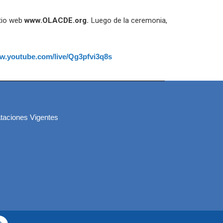
itio web
www.OLACDE.org.
Luego de la ceremonia,
ww.youtube.com/live/Qg3pfvi3q8s
taciones Vigentes