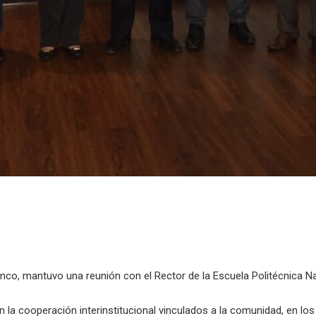
anco, mantuvo una reunión con el Rector de la Escuela Politécnica Na
n la cooperación interinstitucional vinculados a la comunidad, en l