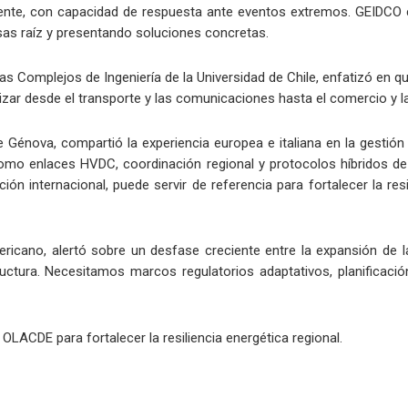
almente, con capacidad de respuesta ante eventos extremos. GEIDC
sas raíz y presentando soluciones concretas.
s Complejos de Ingeniería de la Universidad de Chile, enfatizó en qu
izar desde el transporte y las comunicaciones hasta el comercio y la e
 de Génova, compartió la experiencia europea e italiana en la gest
omo enlaces HVDC, coordinación regional y protocolos híbridos de r
n internacional, puede servir de referencia para fortalecer la res
ricano, alertó sobre un desfase creciente entre la expansión de la e
tructura. Necesitamos marcos regulatorios adaptativos, planificaci
 OLACDE para fortalecer la resiliencia energética regional.