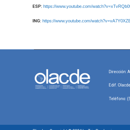
ESP:
https://www.youtube.com/watch?v=xTvRQb0
ING:
https://www.youtube.com/watch?v=vA7Y0X
Dirección: 
Edif. Olacd
Teléfono: (