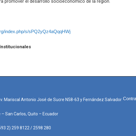
a promover el desarrollo socioeconómico de la región.
.
rg/index.php/s/sPQ2yQz4aQqqHWj
Institucionales
Contra
Av. Mariscal Antonio José de Sucre N58-63 y Fernández Salvador
e – San Carlos, Quito – Ecuador
593 2) 259 8122 / 2598 280