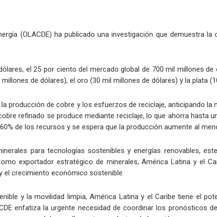
ergía (OLACDE) ha publicado una investigación que demuestra la co
dólares, el 25 por ciento del mercado global de 700 mil millones de 
l millones de dólares), el oro (30 mil millones de dólares) y la plata (
ar la producción de cobre y los esfuerzos de reciclaje, anticipando 
bre refinado se produce mediante reciclaje, lo que ahorra hasta u
i el 60% de los recursos y se espera que la producción aumente al me
rales para tecnologías sostenibles y energías renovables, este 
 Como exportador estratégico de minerales, América Latina y el C
 y el crecimiento económico sostenible.
enible y la movilidad limpia, América Latina y el Caribe tiene el 
CDE enfatiza la urgente necesidad de coordinar los pronósticos d