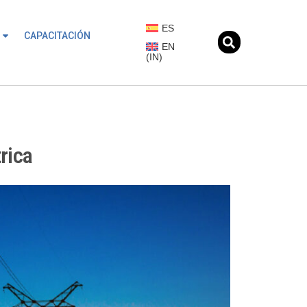
ES
CAPACITACIÓN
EN
(
IN
)
rica