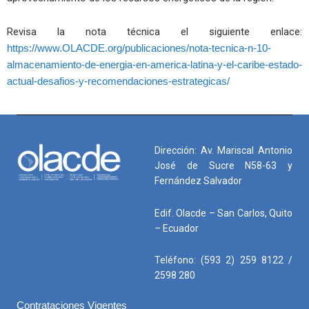
Revisa la nota técnica el siguiente enlace:
https://www.OLACDE.org/publicaciones/nota-tecnica-n-10-
almacenamiento-de-energia-en-america-latina-y-el-caribe-estado-
actual-desafios-y-recomendaciones-estrategicas/
Dirección: Av. Mariscal Antonio
José de Sucre N58-63 y
Fernández Salvador
Edif. Olacde – San Carlos, Quito
– Ecuador
Teléfono: (593 2) 259 8122 /
2598 280
Contrataciones Vigentes