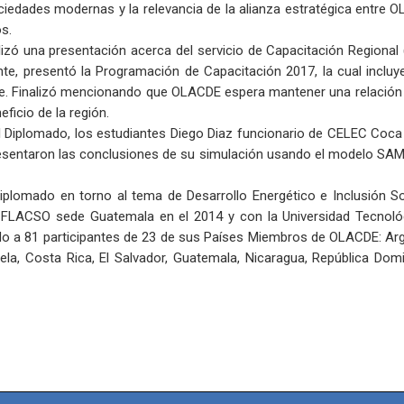
iedades modernas y la relevancia de la alianza estratégica entre OL
os.
alizó una presentación acerca del servicio de Capacitación Region
nte, presentó la Programación de Capacitación 2017, la cual incluye
e. Finalizó mencionando que OLACDE espera mantener una relación est
ficio de la región.
l Diplomado, los estudiantes Diego Diaz funcionario de CELEC Coca 
presentaron las conclusiones de su simulación usando el modelo SAM
iplomado en torno al tema de Desarrollo Energético e Inclusión Soc
 FLACSO sede Guatemala en el 2014 y con la Universidad Tecnoló
o a 81 participantes de 23 de sus Países Miembros de OLACDE: Argen
la, Costa Rica, El Salvador, Guatemala, Nicaragua, República Domin