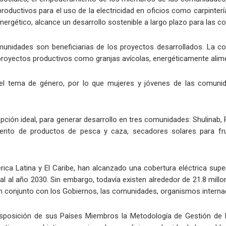
productivos para el uso de la electricidad en oficios como carpint
nergético, alcance un desarrollo sostenible a largo plazo para las c
munidades son beneficiarias de los proyectos desarrollados. La c
 y proyectos productivos como granjas avícolas, energéticamente ali
ye el tema de género, por lo que mujeres y jóvenes de las comuni
 opción ideal, para generar desarrollo en tres comunidades: Shulinab
iento de productos de pesca y caza, secadores solares para fr
 Latina y El Caribe, han alcanzado una cobertura eléctrica superio
al al año 2030. Sin embargo, todavía existen alrededor de 21.8 mill
en conjunto con los Gobiernos, las comunidades, organismos internac
posición de sus Países Miembros la Metodología de Gestión de Pr