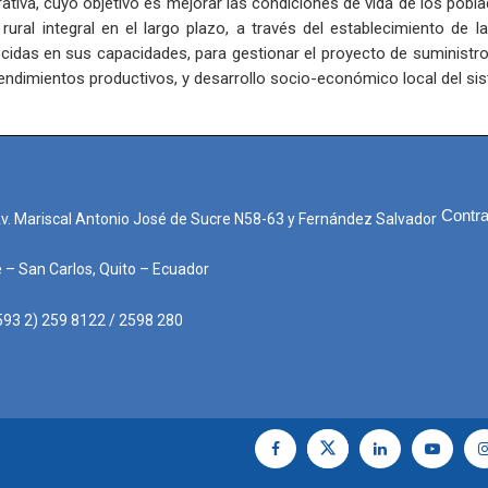
ativa, cuyo objetivo es mejorar las condiciones de vida de los pobla
ural integral en el largo plazo, a través del establecimiento de l
cidas en sus capacidades, para gestionar el proyecto de suministro
rendimientos productivos, y desarrollo socio-económico local del s
Contra
Av. Mariscal Antonio José de Sucre N58-63 y Fernández Salvador
e – San Carlos, Quito – Ecuador
593 2) 259 8122 / 2598 280