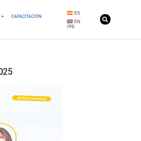
ES
CAPACITACIÓN
EN
(
IN
)
2025