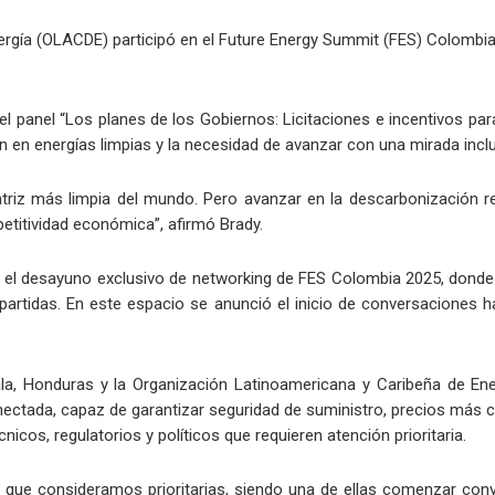
rgía (OLACDE) participó en el Future Energy Summit (FES) Colombia 
el panel “Los planes de los Gobiernos: Licitaciones e incentivos par
n en energías limpias y la necesidad de avanzar con una mirada inclus
atriz más limpia del mundo. Pero avanzar en la descarbonización r
etitividad económica”, afirmó Brady.
 el desayuno exclusivo de networking de FES Colombia 2025, donde 
partidas. En este espacio se anunció el inicio de conversaciones 
la, Honduras y la Organización Latinoamericana y Caribeña de Ene
nectada, capaz de garantizar seguridad de suministro, precios más co
cos, regulatorios y políticos que requieren atención prioritaria.
s que consideramos prioritarias, siendo una de ellas comenzar con