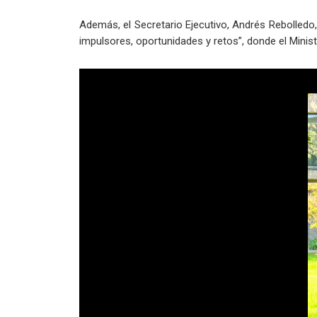
Además, el Secretario Ejecutivo, Andrés Rebolledo
impulsores, oportunidades y retos”, donde el Minist