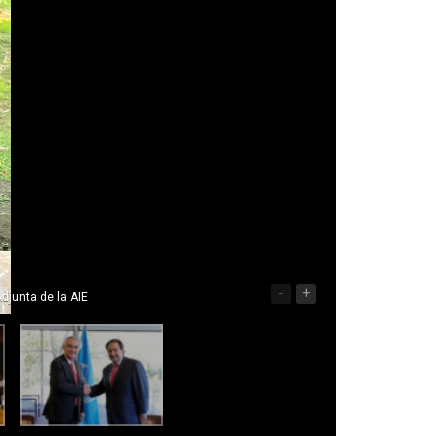
-
+
djunta de la AIE