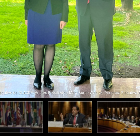
jecutivo de OLACDE, Andrés Rebolledo y Mary Burce Warlick, Directora Ejecutiva A