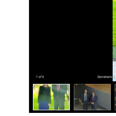
1
of 6
Secretario E