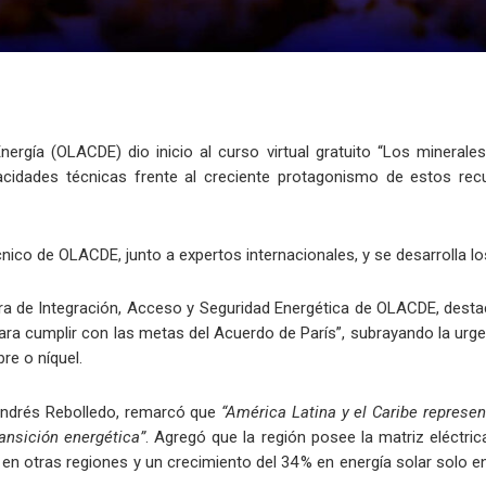
rgía (OLACDE) dio inicio al curso virtual gratuito “Los minerales c
pacidades técnicas frente al creciente protagonismo de estos rec
ico de OLACDE, junto a expertos internacionales, y se desarrolla los d
tora de Integración, Acceso y Seguridad Energética de OLACDE, dest
para cumplir con las metas del Acuerdo de París”, subrayando la ur
re o níquel.
 Andrés Rebolledo, remarcó que
“América Latina y el Caribe represe
ransición energética”
. Agregó que la región posee la matriz eléctr
% en otras regiones y un crecimiento del 34 % en energía solar sol