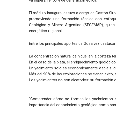
ya superan el 50 % de generación eólica.
El módulo inaugural estuvo a cargo de Gastón Siro
promoviendo una formación técnica con enfoque es
Geológico y Minero Argentino (SEGEMAR), quien 
energético regional.
Entre los principales aportes de Gozalvez destacar
La concentración natural de níquel en la corteza t
En el caso de la plata, el enriquecimiento geológic
Un yacimiento solo es económicamente viable si cu
Más del 90 % de las exploraciones no tienen éxito, 
Los yacimientos no son aleatorios: su formación 
“Comprender cómo se forman los yacimientos es 
importancia del conocimiento geológico como base 