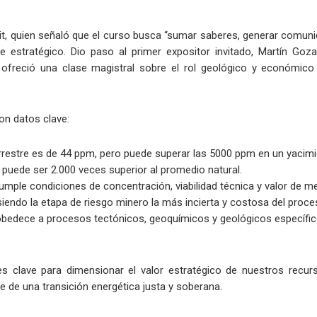
it, quien señaló que el curso busca “sumar saberes, generar comunid
tratégico. Dio paso al primer expositor invitado, Martín Gozalve
ofreció una clase magistral sobre el rol geológico y económico 
on datos clave:
errestre es de 44 ppm, pero puede superar las 5000 ppm en un yacimi
o puede ser 2.000 veces superior al promedio natural.
mple condiciones de concentración, viabilidad técnica y valor de m
siendo la etapa de riesgo minero la más incierta y costosa del proce
obedece a procesos tectónicos, geoquímicos y geológicos específic
clave para dimensionar el valor estratégico de nuestros recurso
de una transición energética justa y soberana.