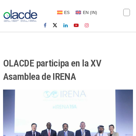
ES
EN
(
IN
)
OLACDE participa en la XV
Asamblea de IRENA