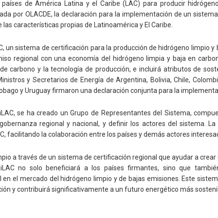
 países de América Latina y el Caribe (LAC) para producir hidrógeno
ada por OLACDE, la declaración para la implementación de un sistema 
las características propias de Latinoamérica y El Caribe.
un sistema de certificación para la producción de hidrógeno limpio y b
iso regional con una economía del hidrógeno limpia y baja en carbono
 carbono y la tecnología de producción, e incluirá atributos de sosteni
inistros y Secretarios de Energía de Argentina, Bolivia, Chile, Colomb
obago y Uruguay firmaron una declaración conjunta para la implementa
tHiLAC, se ha creado un Grupo de Representantes del Sistema, compue
gobernanza regional y nacional, y definir los actores del sistema. L
 facilitando la colaboración entre los países y demás actores interesa
pio a través de un sistema de certificación regional que ayudar a crear 
tHiLAC no solo beneficiará a los países firmantes, sino que tambi
en el mercado del hidrógeno limpio y de bajas emisiones. Este sistema 
n y contribuirá significativamente a un futuro energético más sostenib