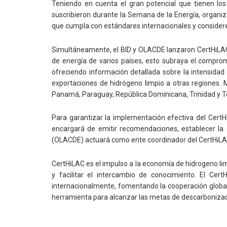
Teniendo en cuenta el gran potencial que tienen los
suscribieron durante la Semana de la Energía, organiz
que cumpla con estándares internacionales y considere 
Simultáneamente, el BID y OLACDE lanzaron CertHiLAC, 
de energía de varios países, esto subraya el comprom
ofreciendo información detallada sobre la intensidad de
exportaciones de hidrógeno limpio a otras regiones. M
Panamá, Paraguay, República Dominicana, Trinidad y T
Para garantizar la implementación efectiva del Cer
encargará de emitir recomendaciones, establecer la 
(OLACDE) actuará como ente coordinador del CertHiLAC,
CertHiLAC es el impulso a la economía de hidrogeno lim
y facilitar el intercambio de conocimiento. El Cer
internacionalmente, fomentando la cooperación global 
herramienta para alcanzar las metas de descarbonizació